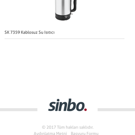
SK 7359 Kablosuz Su Isıtıcı
SK
© 2017 Tüm hakları saklıdır.
Aydınlatma Metni
Başvuru Formu