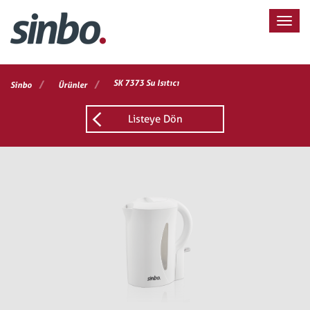
/
/
SK 7373 Su Isıtıcı
Sinbo
Ürünler
Listeye Dön