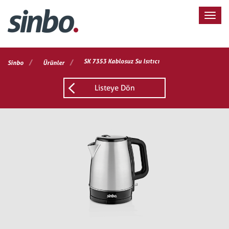
/
/
SK 7353 Kablosuz Su Isıtıcı
Sinbo
Ürünler
Listeye Dön