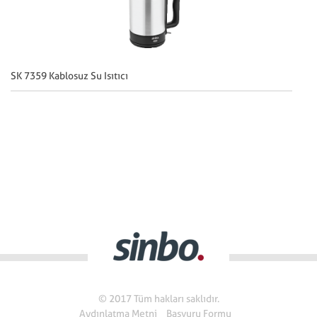
SK 7359 Kablosuz Su Isıtıcı
SK
© 2017 Tüm hakları saklıdır.
Aydınlatma Metni
Başvuru Formu