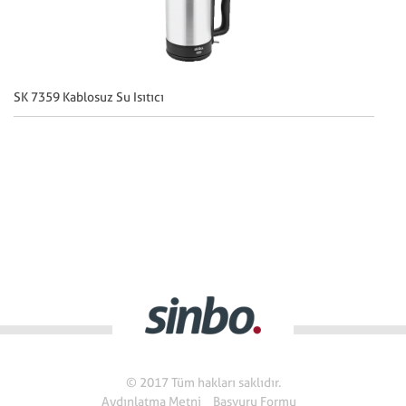
SK 7359 Kablosuz Su Isıtıcı
SK
© 2017 Tüm hakları saklıdır.
Aydınlatma Metni
Başvuru Formu