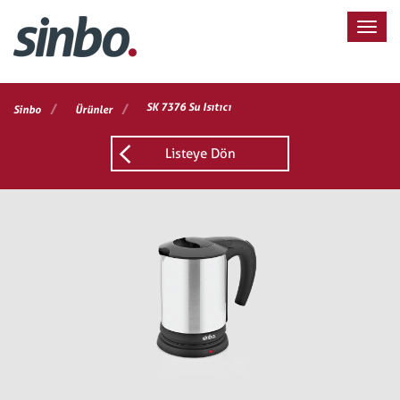
/
/
SK 7376 Su Isıtıcı
Sinbo
Ürünler
Listeye Dön