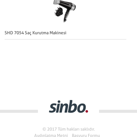
SHD 7054 Saç Kurutma Makinesi
SH
© 2017 Tüm hakları saklıdır.
Aydınlatma Metni
Başvuru Formu