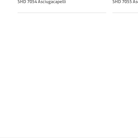
SHD 7054 Asciugacapelli
SHD 7055 Asc