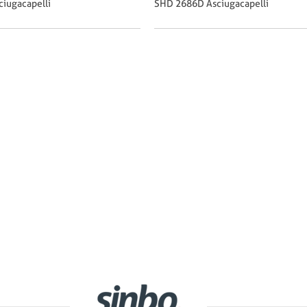
iugacapelli
SHD 2686D Asciugacapelli