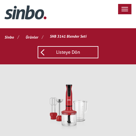
/
/
SHB 3141 Blender Seti
Sinbo
Ürünler
Listeye Dön