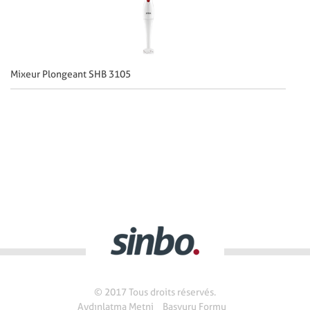
Mixeur Plongeant SHB 3105
Mi
© 2017 Tous droits réservés.
Aydınlatma Metni
Başvuru Formu