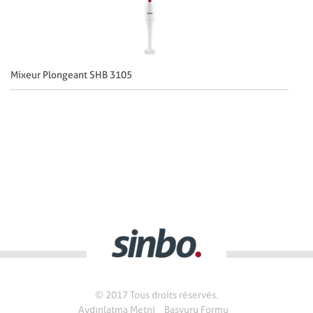
Mixeur Plongeant SHB 3105
Mi
© 2017 Tous droits réservés.
Aydınlatma Metni
Başvuru Formu