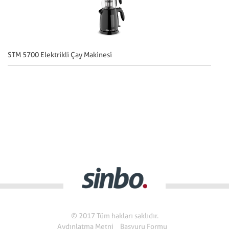
STM 5700 Elektrikli Çay Makinesi
ST
© 2017 Tüm hakları saklıdır.
Aydınlatma Metni
Başvuru Formu