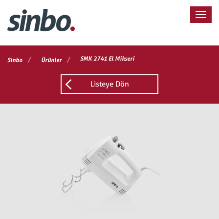
/
/
SMX 2741 El Mikseri
Sinbo
Ürünler
Listeye Dön