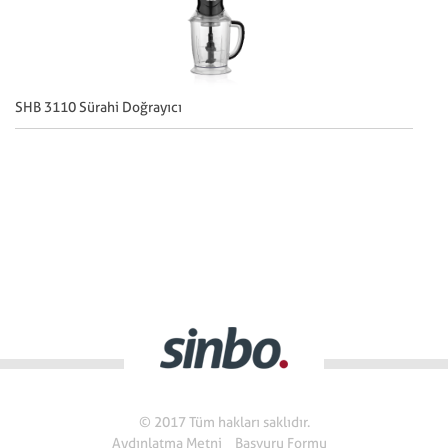
SHB 3110 Sürahi Doğrayıcı
SH
© 2017 Tüm hakları saklıdır.
Aydınlatma Metni
Başvuru Formu