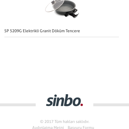
SP 5209G Elektrikli Granit Döküm Tencere
SP
© 2017 Tüm hakları saklıdır.
Aydınlatma Metni
Başvuru Formu