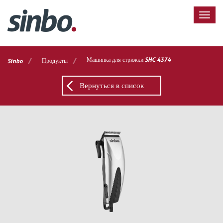
/
/
Машинка для стрижки SHC 4374
Продукты
Sinbo
Вернуться в список