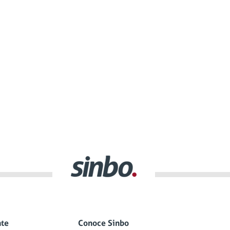
nte
Conoce Sinbo