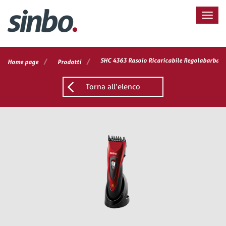
/
/
SHC 4363 Rasoio Ricaricabile Regolabarba e 
Home page
Prodotti
Torna all’elenco