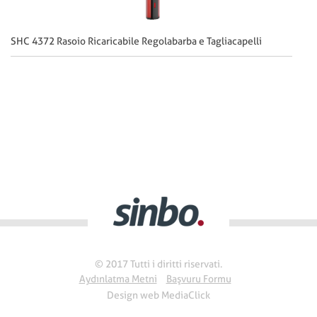
SHC 4372 Rasoio Ricaricabile Regolabarba e Tagliacapelli
SH
© 2017 Tutti i diritti riservati.
Aydınlatma Metni
Başvuru Formu
Design web
MediaClick