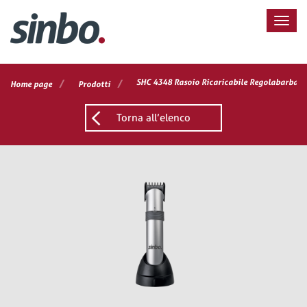
/
/
SHC 4348 Rasoio Ricaricabile Regolabarba e 
Home page
Prodotti
Torna all’elenco