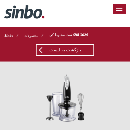
ست مخلوط کن SHB 3029
/
/
محصولات
Sinbo
بازگشت به لیست