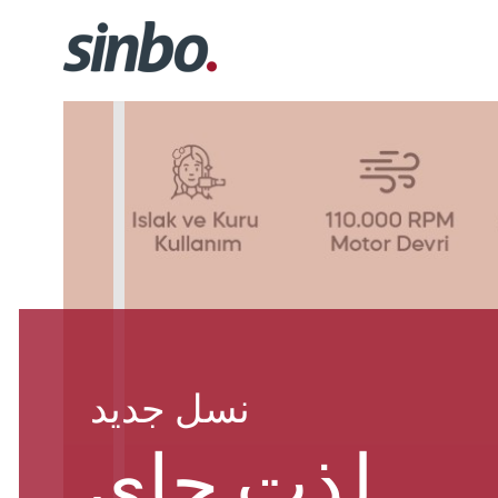
نسل جدید
لذت چای