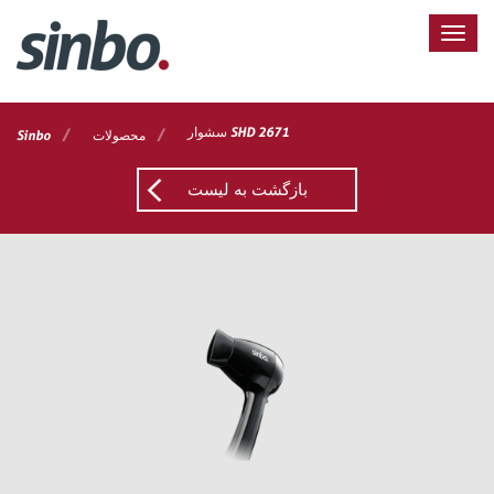
سشوار SHD 2671
/
/
محصولات
Sinbo
بازگشت به لیست