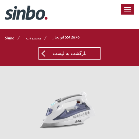
اتو بخار SSI 2876
/
/
محصولات
Sinbo
بازگشت به لیست